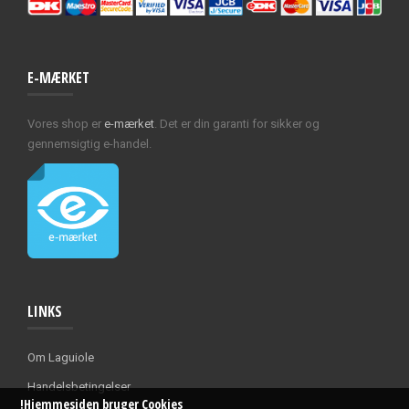
E-MÆRKET
Vores shop er
e-mærket
. Det er din garanti for sikker og
gennemsigtig e-handel.
LINKS
Om Laguiole
Handelsbetingelser
!Hjemmesiden bruger Cookies