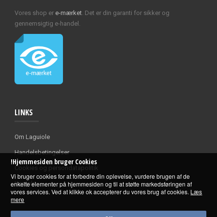
Vores shop er
e-mærket
. Det er din garanti for sikker og
gennemsigtig e-handel.
LINKS
Om Laguiole
Handelsbetingelser
!Hjemmesiden bruger Cookies
Cookies og persondatapolitik
Vi bruger cookies for at forbedre din oplevelse, vurdere brugen af de
enkelte elementer på hjemmesiden og til at støtte markedsføringen af
Kontakt
vores services. Ved at klikke ok accepterer du vores brug af cookies.
Læs
mere