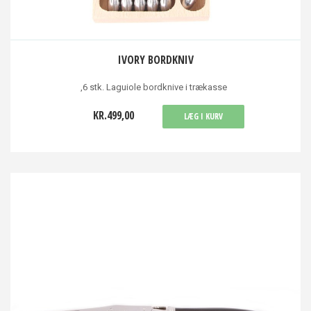
IVORY BORDKNIV
,6 stk. Laguiole bordknive i trækasse
KR.499,00
LÆG I KURV