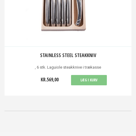
STAINLESS STEEL STEAKKNIV
, 6 stk. Laguiole steakknive i trækasse
KR.569,00
LÆG I KURV