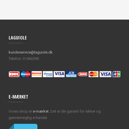
LAGUIOLE
kundeservice@laguiole.dk
Telefon: 31466590
E-MÆRKET
Vores shop er
e-mærket
. Det er din garanti for sikker og
gennemsigtig e-handel.