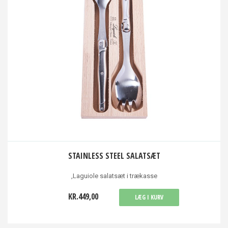
STAINLESS STEEL SALATSÆT
,Laguiole salatsæt i trækasse
KR.449,00
LÆG I KURV