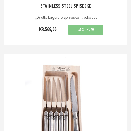
STAINLESS STEEL SPISESKE
,,,,,6 stk. Laguiole spiseske i trækasse
KR.569,00
LÆG I KURV