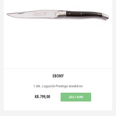
EBONY
1 stk. Laguiole Prestige steakkniv
KR.799,00
LÆG I KURV