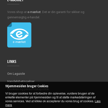
Vores shop er
e-mærket
. Det er din garanti for sikker og
gennemsigtig e-handel.
LINKS
Om Laguiole
Handelsbetingelser
!Hjemmesiden bruger Cookies
Cookies og persondatapolitik
Vi bruger cookies for at forbedre din oplevelse, vurdere brugen af de
enkelte elementer på hjemmesiden og til at støtte markedsføringen af
Kontakt
vores services. Ved at klikke ok accepterer du vores brug af cookies.
Læs
mere