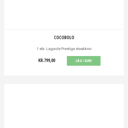
COCOBOLO
1 stk. Laguiole Prestige steakkniv
KR.799,00
LÆG I KURV