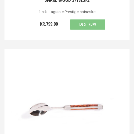
SNAKE WOOD SPISESKE
1 stk. Laguiole Prestige spiseske
KR.799,00
LÆG I KURV