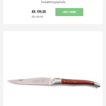
frasætningsplade
KR.199,00
LÆG I KURV
KR.399,00