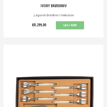
IVORY BRØDKNIV
,Laguiole Brødkniv i trækasse
KR.299,00
LÆG I KURV