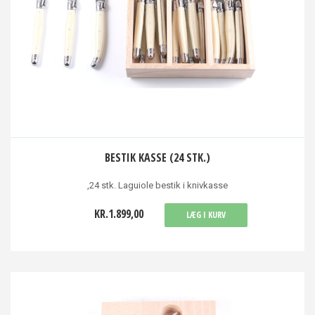
BESTIK KASSE (24 STK.)
,24 stk. Laguiole bestik i knivkasse
KR.1.899,00
LÆG I KURV