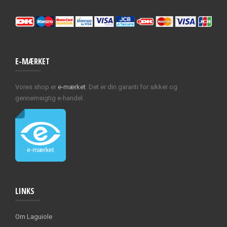
E-MÆRKET
Vores shop er
e-mærket
. Det er din garanti for sikker og
gennemsigtig e-handel.
LINKS
Om Laguiole