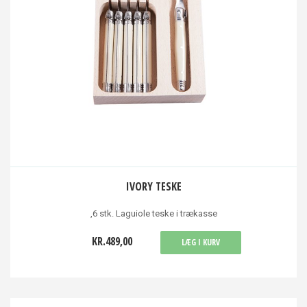
IVORY TESKE
,6 stk. Laguiole teske i trækasse
KR.489,00
LÆG I KURV