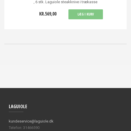
, 6 stk. Laguiole steakknive i trækasse
KR.569,00
LÆG I KURV
LAGUIOLE
kundeservice@laguiole.dk
Telefon: 31466590