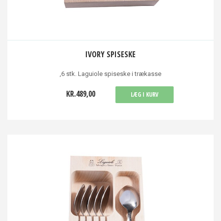
IVORY SPISESKE
,6 stk. Laguiole spiseske i trækasse
KR.489,00
LÆG I KURV