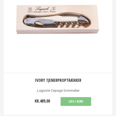
IVORY TJENERPROPTRÆKKER
,Laguiole Cepage Sommelier
KR.489,00
LÆG I KURV