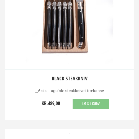
BLACK STEAKKNIV
,,,6 stk. Laguiole steakknive i trækasse
KR.489,00
LÆG I KURV