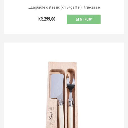
,,,Laguiole ostesæt (kniv+gaffel) i trækasse
KR.299,00
LÆG I KURV