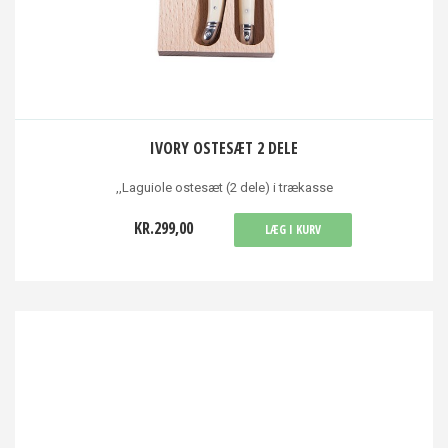
IVORY OSTESÆT 2 DELE
,,Laguiole ostesæt (2 dele) i trækasse
KR.299,00
LÆG I KURV