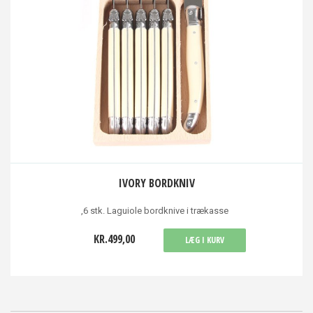
IVORY BORDKNIV
,6 stk. Laguiole bordknive i trækasse
KR.499,00
LÆG I KURV