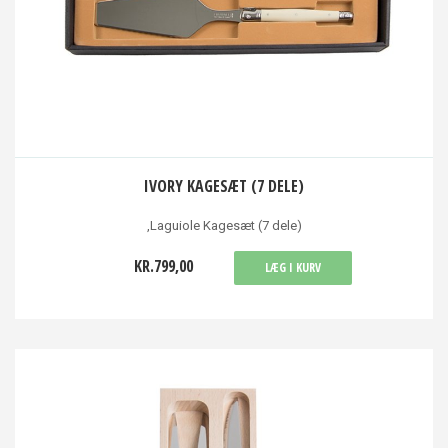
IVORY KAGESÆT (7 DELE)
,Laguiole Kagesæt (7 dele)
KR.799,00
LÆG I KURV