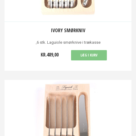
IVORY SMØRKNIV
,6 stk. Laguiole smørknive i trækasse
KR.489,00
LÆG I KURV