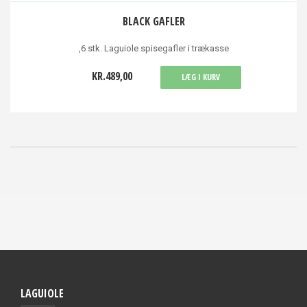
BLACK GAFLER
,6 stk. Laguiole spisegafler i trækasse
KR.489,00
LÆG I KURV
LAGUIOLE