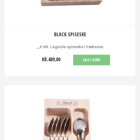
BLACK SPISESKE
,,,6 stk. Laguiole spiseske i trækasse
KR.489,00
LÆG I KURV