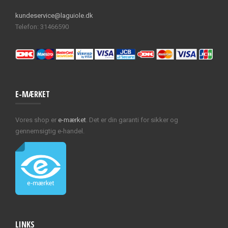
kundeservice@laguiole.dk
Telefon: 31466590
E-MÆRKET
Vores shop er
e-mærket
. Det er din garanti for sikker og
gennemsigtig e-handel.
LINKS