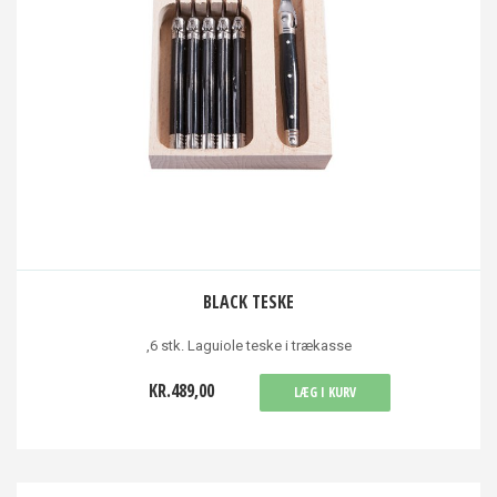
BLACK TESKE
,6 stk. Laguiole teske i trækasse
KR.489,00
LÆG I KURV