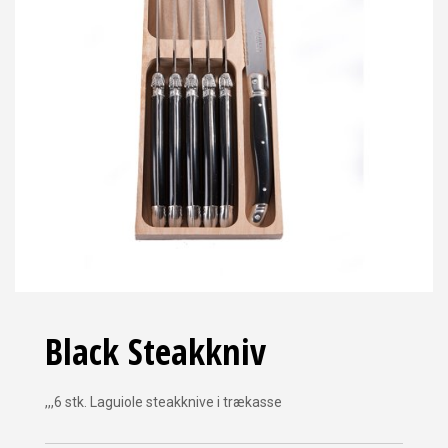
Black Steakkniv
,,,6 stk. Laguiole steakknive i trækasse