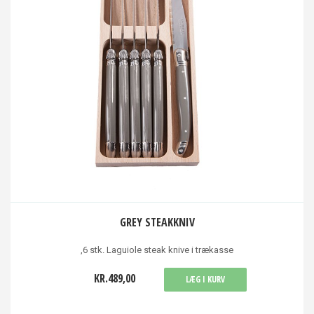
GREY STEAKKNIV
,6 stk. Laguiole steak knive i trækasse
KR.489,00
LÆG I KURV