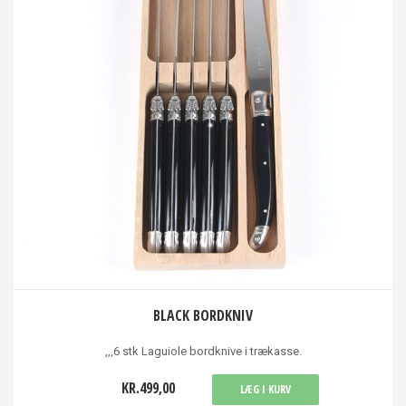
BLACK BORDKNIV
,,,6 stk Laguiole bordknive i trækasse.
KR.499,00
LÆG I KURV