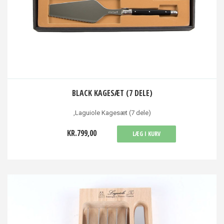
BLACK KAGESÆT (7 DELE)
,Laguiole Kagesæt (7 dele)
KR.799,00
LÆG I KURV