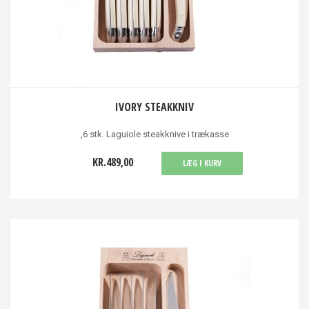
IVORY STEAKKNIV
,6 stk. Laguiole steakknive i trækasse
KR.489,00
LÆG I KURV