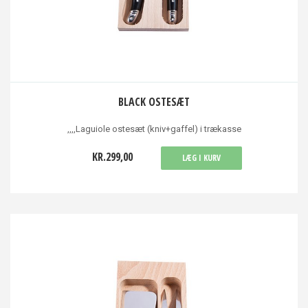
BLACK OSTESÆT
,,,,Laguiole ostesæt (kniv+gaffel) i trækasse
KR.299,00
LÆG I KURV