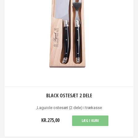
BLACK OSTESÆT 2 DELE
,Laguiole ostesæt (2 dele) i trækasse
KR.275,00
LÆG I KURV