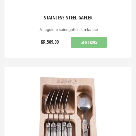
STAINLESS STEEL GAFLER
,6 Laguiole spisegafler i trækasse
KR.569,00
LÆG I KURV