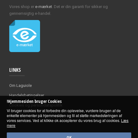
Vores shop er
e-mærket
. Det er din garanti for sikker og
gennemsigtig e-handel.
LINKS
Om Laguiole
Handelsbetingelser
!Hjemmesiden bruger Cookies
Cookies og persondatapolitik
Vi bruger cookies for at forbedre din oplevelse, vurdere brugen af de
enkelte elementer på hjemmesiden og til at støtte markedsføringen af
Kontakt
vores services. Ved at klikke ok accepterer du vores brug af cookies.
Læs
mere