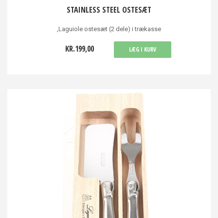
STAINLESS STEEL OSTESÆT
,Laguiole ostesæt (2 dele) i trækasse
KR.199,00
LÆG I KURV