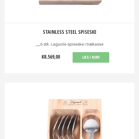
STAINLESS STEEL SPISESKE
,,,,,6 stk. Laguiole spiseske i trækasse
KR.569,00
LÆG I KURV