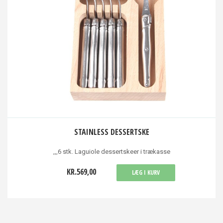
STAINLESS DESSERTSKE
,,,6 stk. Laguiole dessertskeer i trækasse
KR.569,00
LÆG I KURV