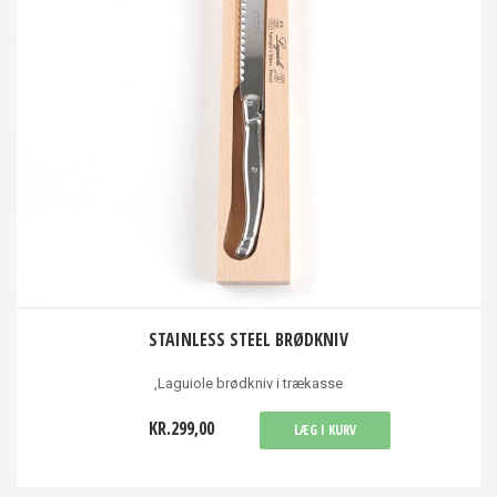
STAINLESS STEEL BRØDKNIV
,Laguiole brødkniv i trækasse
KR.299,00
LÆG I KURV