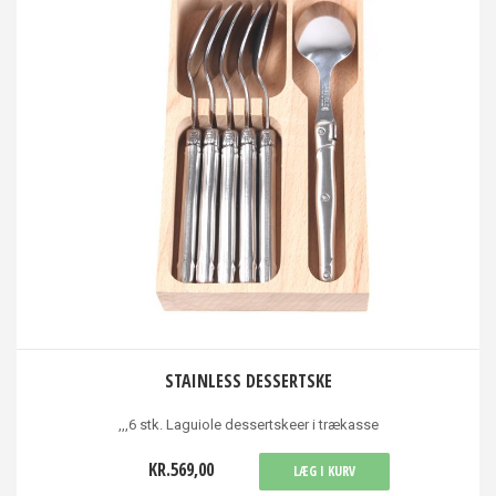
STAINLESS DESSERTSKE
,,,6 stk. Laguiole dessertskeer i trækasse
KR.569,00
LÆG I KURV