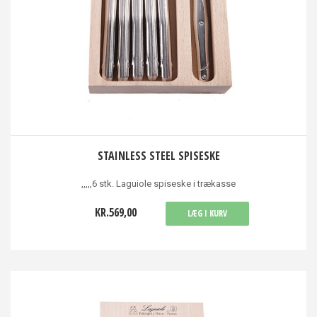
STAINLESS STEEL SPISESKE
,,,,,6 stk. Laguiole spiseske i trækasse
KR.569,00
LÆG I KURV