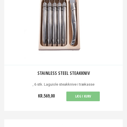
STAINLESS STEEL STEAKKNIV
, 6 stk. Laguiole steakknive i trækasse
KR.569,00
LÆG I KURV