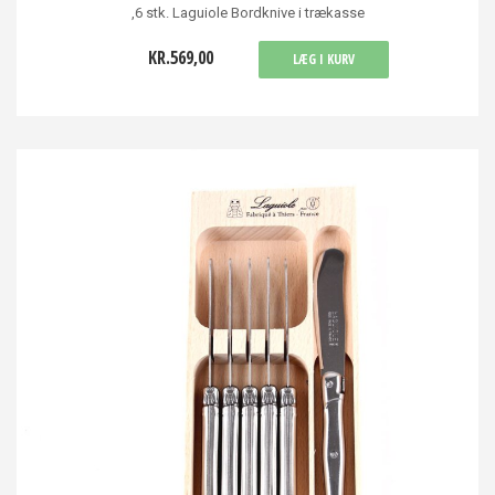
,6 stk. Laguiole Bordknive i trækasse
KR.569,00
LÆG I KURV