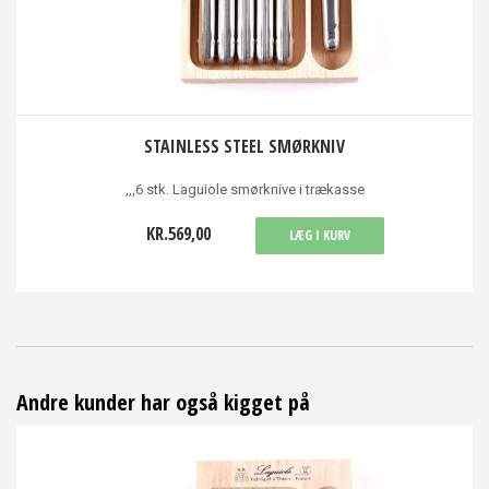
STAINLESS STEEL SMØRKNIV
,,,6 stk. Laguiole smørknive i trækasse
KR.569,00
LÆG I KURV
Andre kunder har også kigget på