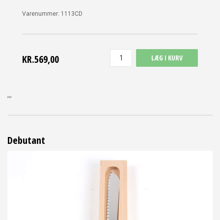
Varenummer:
1113CD
KR.569,00
LÆG I KURV
,,,
Debutant