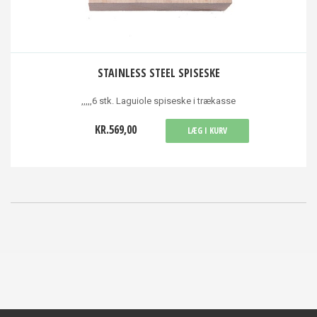
STAINLESS STEEL SPISESKE
,,,,,6 stk. Laguiole spiseske i trækasse
KR.569,00
LÆG I KURV