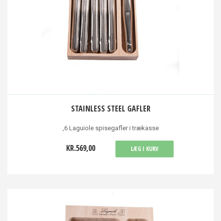
STAINLESS STEEL GAFLER
,6 Laguiole spisegafler i trækasse
KR.569,00
LÆG I KURV