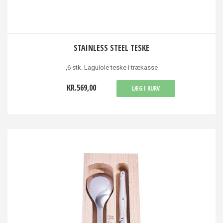
STAINLESS STEEL TESKE
,6 stk. Laguiole teske i trækasse
KR.569,00
LÆG I KURV