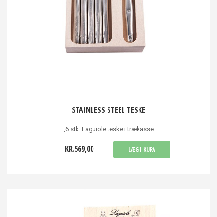
STAINLESS STEEL TESKE
,6 stk. Laguiole teske i trækasse
KR.569,00
LÆG I KURV