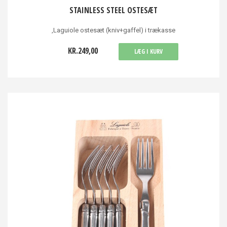
STAINLESS STEEL OSTESÆT
,Laguiole ostesæt (kniv+gaffel) i trækasse
KR.249,00
LÆG I KURV