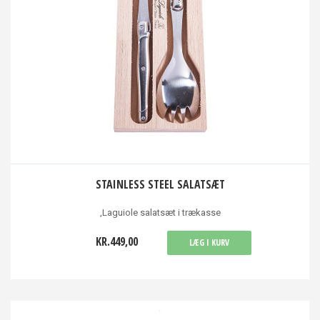
STAINLESS STEEL SALATSÆT
,Laguiole salatsæt i trækasse
KR.449,00
LÆG I KURV