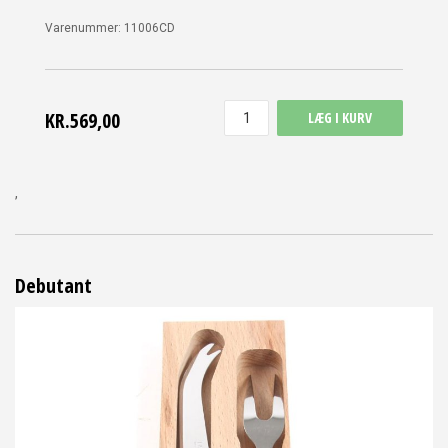
Varenummer:
11006CD
KR.569,00
LÆG I KURV
,
Debutant