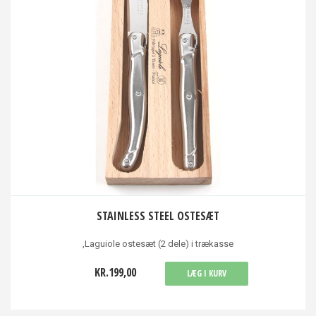
STAINLESS STEEL OSTESÆT
,Laguiole ostesæt (2 dele) i trækasse
KR.199,00
LÆG I KURV