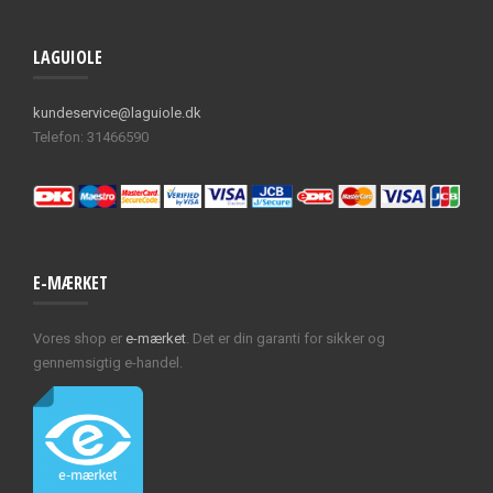
LAGUIOLE
kundeservice@laguiole.dk
Telefon: 31466590
E-MÆRKET
Vores shop er
e-mærket
. Det er din garanti for sikker og
gennemsigtig e-handel.