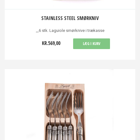
STAINLESS STEEL SMØRKNIV
,,,6 stk. Laguiole smørknive i trækasse
KR.569,00
LÆG I KURV