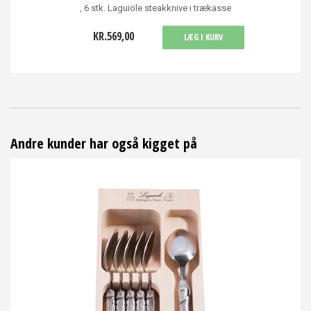
, 6 stk. Laguiole steakknive i trækasse
KR.569,00
LÆG I KURV
Andre kunder har også kigget på