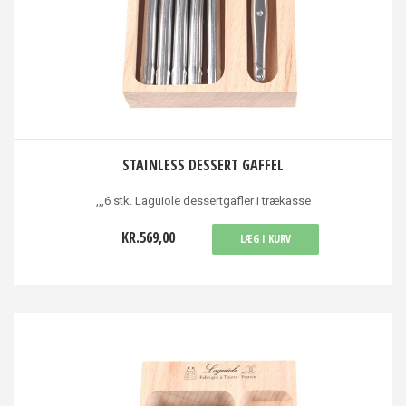
STAINLESS DESSERT GAFFEL
,,,6 stk. Laguiole dessertgafler i trækasse
KR.569,00
LÆG I KURV