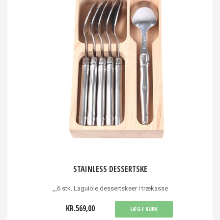
STAINLESS DESSERTSKE
,,,6 stk. Laguiole dessertskeer i trækasse
KR.569,00
LÆG I KURV