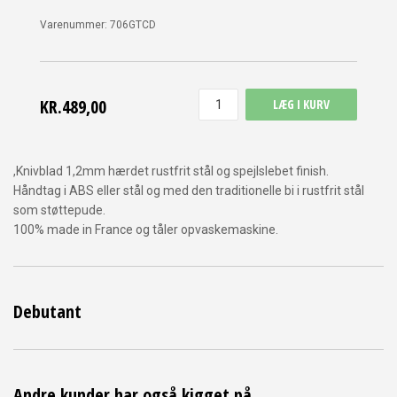
Varenummer:
706GTCD
KR.489,00
LÆG I KURV
,Knivblad 1,2mm hærdet rustfrit stål og spejlslebet finish.
Håndtag i ABS eller stål og med den traditionelle bi i rustfrit stål
som støttepude.
100% made in France og tåler opvaskemaskine.
Debutant
Andre kunder har også kigget på