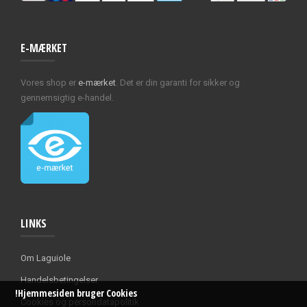
E-MÆRKET
Vores shop er
e-mærket
. Det er din garanti for sikker og
gennemsigtig e-handel.
LINKS
Om Laguiole
Handelsbetingelser
!Hjemmesiden bruger Cookies
Cookies og persondatapolitik