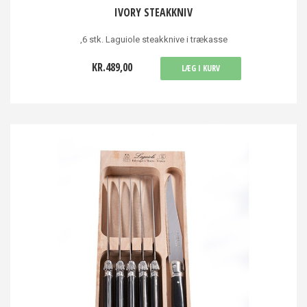
IVORY STEAKKNIV
,6 stk. Laguiole steakknive i trækasse
KR.489,00
LÆG I KURV