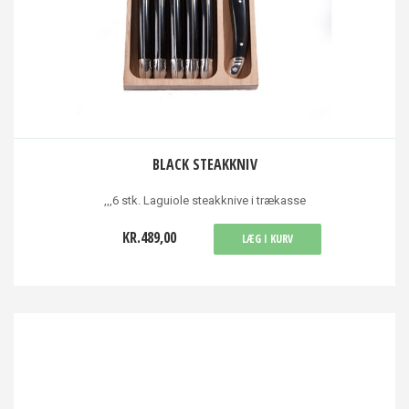
BLACK STEAKKNIV
,,,6 stk. Laguiole steakknive i trækasse
KR.489,00
LÆG I KURV